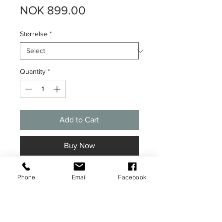
Price
NOK 899.00
Størrelse
*
Quantity
*
Add to Cart
Buy Now
Grafisk illustrasjon av Kong Harald og
Phone
Email
Facebook
Dronning Sonja med
finlandshetter. Plakaten kommer i A3
størrelse (29,7 x 42 cm) og er trykket
på 350 g. kvalitetspapir.
Begrenset