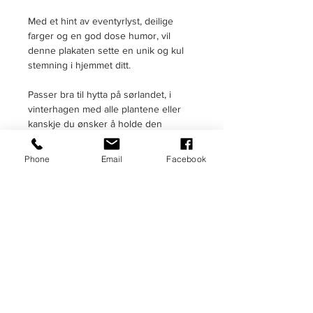
Med et hint av eventyrlyst, deilige
farger og en god dose humor, vil
denne plakaten sette en unik og kul
stemning i hjemmet ditt.
Passer bra til hytta på sørlandet, i
vinterhagen med alle plantene eller
kanskje du ønsker å holde den
tropiske drømmen i live ved å ha den
hengende midt i stua?
Phone
Email
Facebook
A3 størrelse. (29,7x42 cm)
Opplaget
er begrenset til
kun 50 nummererte
eksemplarer
, og hver plakat er
personlig signert.
Gjør hjemmet ditt til et palass av latter
og intriger ved å henge opp denne
fantastiske kunstplakaten i stuen,
soverommet eller kontoret.