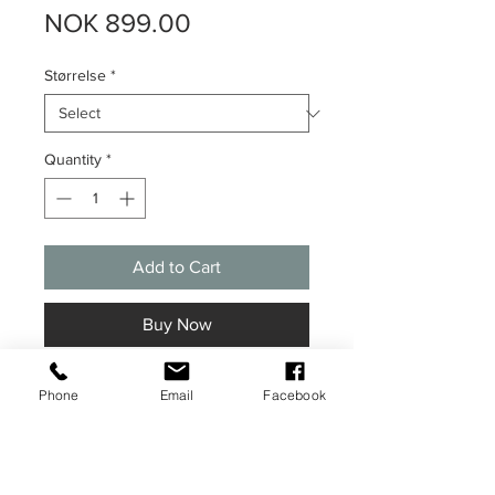
Price
NOK 899.00
Størrelse
*
Quantity
*
Add to Cart
Buy Now
Grafisk illustrasjon. "A bit of madness
Phone
Email
Facebook
is key" (Sistat fra filmen "La La Land")
Plakaten kommer i A3 størrelse (29,7 x
42 cm) og er trykket på 350 g.
kvalitetspapir. Begrenset opplag.