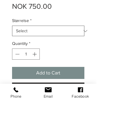
Price
NOK 750.00
Størrelse
*
Quantity
*
Add to Cart
Buy Now
Phone
Email
Facebook
Grafisk illustrasjon av en av flere
hysteriske scener fra filmen "White
chicks"
Plakaten kommer i A3 størrelse (29,7 x
42 cm) og er trykket på 350 g.