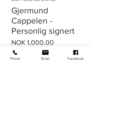
Gjermund
Cappelen -
Personlig signert
Price
NOK 1,000.00
Phone
Email
Facebook
Out of Stock
A3 plakat trykket på 250 g. papir.
Signert av Gjermund Cappelen
personlig. Gjermers tar normalt ikke
imot besøk eller skriver autografer så
disse er unike!
Levering
Ca. 3-10 dager